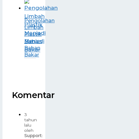
Pengolahan
Limbah
Plastik
Menjadi
Bahan
Bakar
Komentar
3
tahun
lalu
oleh
Support
: