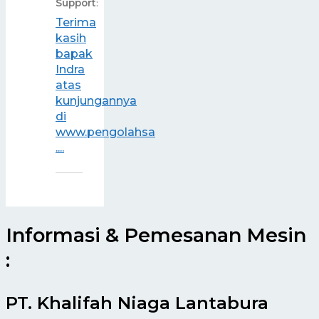
Support
:
Terima
kasih
bapak
Indra
atas
kunjungannya
di
www.pengolahsa
....
Informasi & Pemesanan Mesin
:
PT. Khalifah Niaga Lantabura