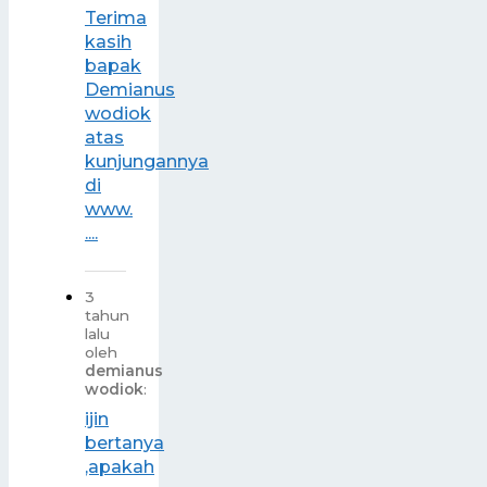
Terima
kasih
bapak
Demianus
wodiok
atas
kunjungannya
di
www.
....
3
tahun
lalu
oleh
demianus
wodiok
:
ijin
bertanya
,apakah