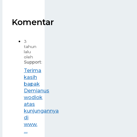
Komentar
3
tahun
lalu
oleh
Support
:
Terima
kasih
bapak
Demianus
wodiok
atas
kunjungannya
di
www.
....