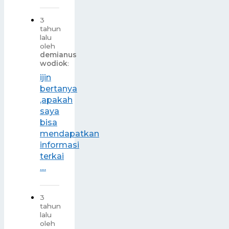
3
tahun
lalu
oleh
demianus
wodiok
:
ijin
bertanya
,apakah
saya
bisa
mendapatkan
informasi
terkai
....
3
tahun
lalu
oleh