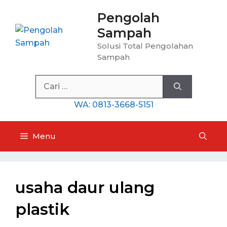
Langsung
Pengolah
ke
Sampah
isi
Solusi Total Pengolahan
Sampah
Cari
untuk:
WA: 0813-3668-5151
Menu
usaha daur ulang
plastik