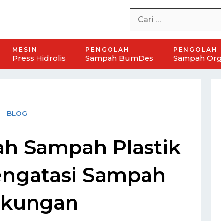
MESIN
PENGOLAH
PENGOLAH
Press Hidrolis
Sampah BumDes
Sampah Org
BLOG
h Sampah Plastik
ngatasi Sampah
gkungan
ah
Mesin Mixer Kompos BUMDES