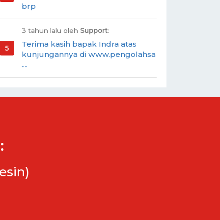
brp
3 tahun lalu oleh
Support
:
Terima kasih bapak Indra atas
kunjungannya di www.pengolahsa
....
:
esin)