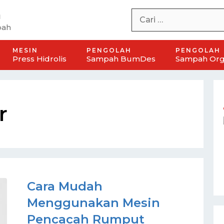
h
pah
MESIN
PENGOLAH
PENGOLAH
Press Hidrolis
Sampah BumDes
Sampah Org
r
 Handal
Paket Mesin Rumah Sampah
BUMDES
Cara Mudah
Menggunakan Mesin
Pencacah Rumput