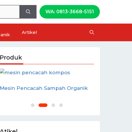
WA: 0813-3668-5151
Artikel
anik
Produk
Mesin Pencacah Sampah Organik
Mesin Peng
Atikel