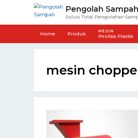
Pengolah Sampa
Solusi Total Pengolahan Sam
MESIN
Home
Produk
Pirolisis Plastik
mesin choppe
ayak Kompos BUMDES
Mesin Pengayak Kompos
Dan Tangguh