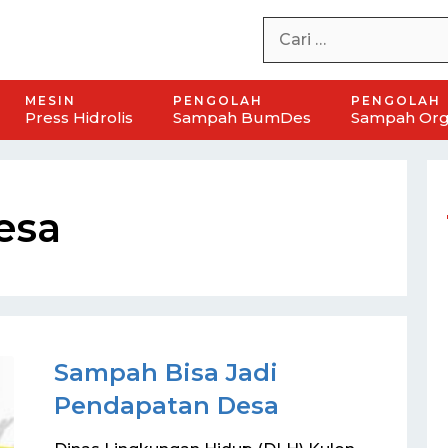
MESIN
PENGOLAH
PENGOLAH
Press Hidrolis
Sampah BumDes
Sampah Org
esa
Sampah Bisa Jadi
Pendapatan Desa
zontal
Mesin Pirolisis Plastik Aneka Mesin