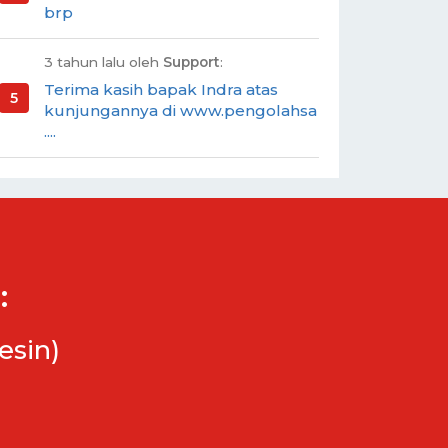
brp
3 tahun lalu oleh
Support
:
Terima kasih bapak Indra atas
kunjungannya di www.pengolahsa
....
:
esin)