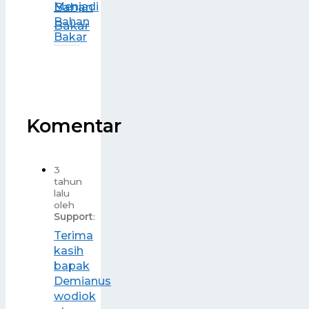
Menjadi
Bahan
Bakar
Komentar
3
tahun
lalu
oleh
Support
:
Terima
kasih
bapak
Demianus
wodiok