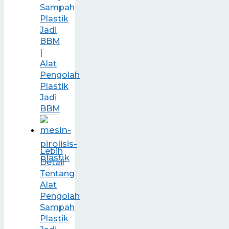
Sampah
Plastik
Jadi
BBM
|
Alat
Pengolah
Plastik
Jadi
BBM
Lebih
Detail
Tentang
Alat
Pengolah
Sampah
Plastik