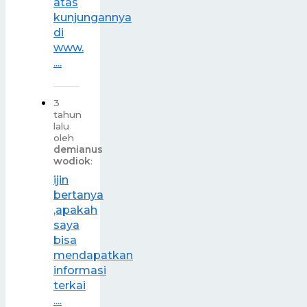
atas
kunjungannya
di
www.
....
3
tahun
lalu
oleh
demianus
wodiok
:
ijin
bertanya
,apakah
saya
bisa
mendapatkan
informasi
terkai
....