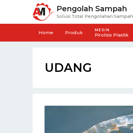
Pengolah Sampah
Solusi Total Pengolahan Sampah
MESIN
Home
Produk
Pirolisis Plastik
UDANG
Hidrolik Aneka Mesin
Mesin Penghancur Samp