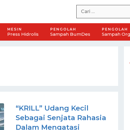
MESIN
PENGOLAH
PENGOLAH
Press Hidrolis
Sampah BumDes
Sampah Org
“KRILL” Udang Kecil
Sebagai Senjata Rahasia
Dalam Mengatasi
ah
Mesin Pirolisis Plastik Aneka Mesin