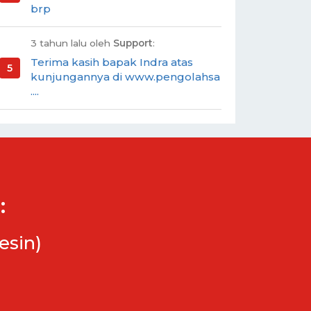
brp
3 tahun lalu oleh
Support
:
Terima kasih bapak Indra atas
kunjungannya di www.pengolahsa
....
:
esin)