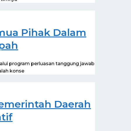
emua Pihak Dalam
mpah
alui program perluasan tanggung jawab
alah konse
Pemerintah Daerah
tif