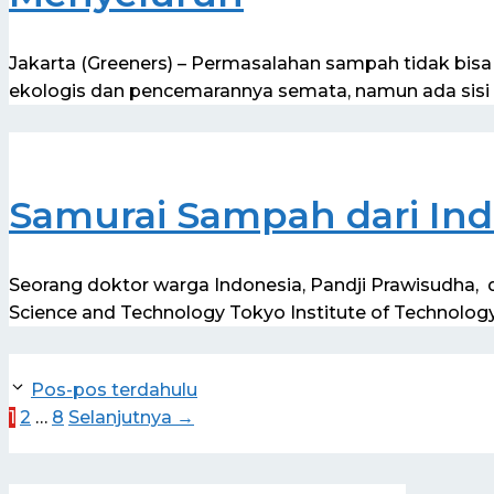
Jakarta (Greeners) – Permasalahan sampah tidak bisa 
ekologis dan pencemarannya semata, namun ada sis
Samurai Sampah dari Ind
Seorang doktor warga Indonesia, Pandji Prawisudha, 
Science and Technology Tokyo Institute of Technology
Pos-pos terdahulu
Halaman
Halaman
Halaman
1
2
…
8
Selanjutnya
→