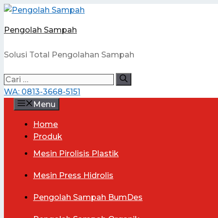
Langsung
ke
Pengolah Sampah
isi
Solusi Total Pengolahan Sampah
Cari
untuk:
WA: 0813-3668-5151
Menu
Home
Produk
Mesin
Pirolisis Plastik
Mesin
Press Hidrolis
Pengolah
Sampah BumDes