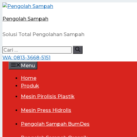
Langsung
ke
Pengolah Sampah
isi
Solusi Total Pengolahan Sampah
Cari
untuk:
WA: 0813-3668-5151
Menu
Home
Produk
Mesin
Pirolisis Plastik
Mesin
Press Hidrolis
Pengolah
Sampah BumDes