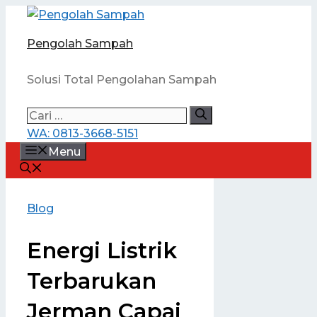
Langsung
ke
Pengolah Sampah
isi
Solusi Total Pengolahan Sampah
Cari
untuk:
WA: 0813-3668-5151
Menu
Blog
Energi Listrik
Terbarukan
Jerman Capai