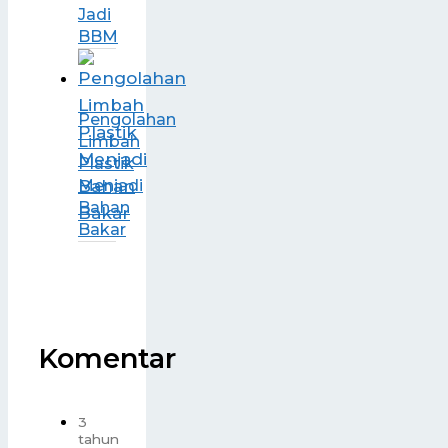
Jadi
BBM
Pengolahan
Limbah
Plastik
Menjadi
Bahan
Bakar
Komentar
3
tahun