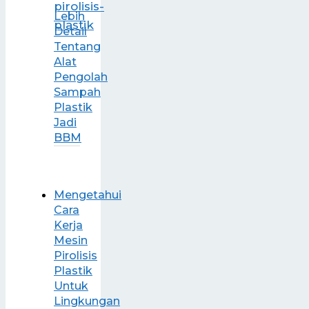
Lebih
Detail
Tentang
Alat
Pengolah
Sampah
Plastik
Jadi
BBM
Mengetahui
Cara
Kerja
Mesin
Pirolisis
Plastik
Untuk
Lingkungan