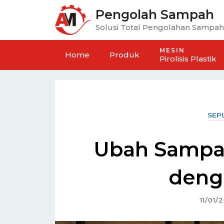
Pengolah Sampah
Solusi Total Pengolahan Sampah
MESIN
Home
Produk
Pirolisis Plastik
SEP
Ubah Sampa
deng
11/01/
ayak Kompos Handal
Mesin Mixer Kompos Hori