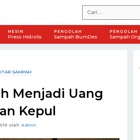
MESIN
PENGOLAH
PENGOLAH
Press Hidrolis
Sampah BumDes
Sampah Org
UTAR SAMPAH
h Menjadi Uang
an Kepul
2019
oleh
Admin
zontal
Mesin Pencacah Kompos BUMDES